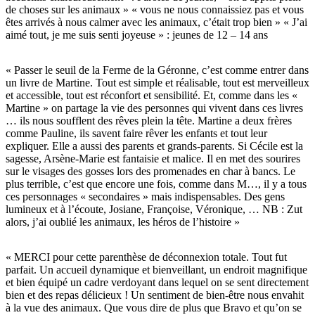
de choses sur les animaux » « vous ne nous connaissiez pas et vous
êtes arrivés à nous calmer avec les animaux, c’était trop bien » « J’ai
aimé tout, je me suis senti joyeuse » : jeunes de 12 – 14 ans
« Passer le seuil de la Ferme de la Géronne, c’est comme entrer dans
un livre de Martine. Tout est simple et réalisable, tout est merveilleux
et accessible, tout est réconfort et sensibilité. Et, comme dans les «
Martine » on partage la vie des personnes qui vivent dans ces livres
… ils nous soufflent des rêves plein la tête. Martine a deux frères
comme Pauline, ils savent faire rêver les enfants et tout leur
expliquer. Elle a aussi des parents et grands-parents. Si Cécile est la
sagesse, Arsène-Marie est fantaisie et malice. Il en met des sourires
sur le visages des gosses lors des promenades en char à bancs. Le
plus terrible, c’est que encore une fois, comme dans M…, il y a tous
ces personnages « secondaires » mais indispensables. Des gens
lumineux et à l’écoute, Josiane, Françoise, Véronique, … NB : Zut
alors, j’ai oublié les animaux, les héros de l’histoire »
« MERCI pour cette parenthèse de déconnexion totale. Tout fut
parfait. Un accueil dynamique et bienveillant, un endroit magnifique
et bien équipé un cadre verdoyant dans lequel on se sent directement
bien et des repas délicieux ! Un sentiment de bien-être nous envahit
à la vue des animaux. Que vous dire de plus que Bravo et qu’on se